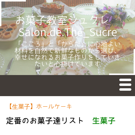
お菓子教室シュクレ
Salon.de.Thé_Sucre
「こころ」と「からだ」に心地よい
材料を自然で新鮮なものから選び、
幸せになれるお菓子作りをしていき
たいと心掛けています
M
en
u
TOP
【生菓子】ホールケーキ
新着情報
定番のお菓子達リスト
生菓子
お菓子のレッスン
教室予約受付日カレンダー