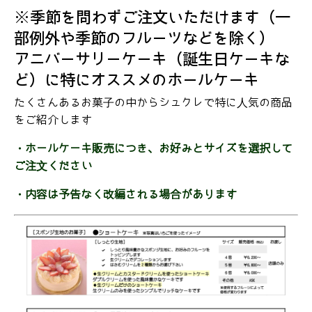
※季節を問わずご注文いただけます（一
体験レッスン
部例外や季節のフルーツなどを除く）
基礎クラス
アニバーサリーケーキ（誕生日ケーキな
応用クラス①②
ど）に特にオススメのホールケーキ
研究発表会
たくさんあるお菓子の中からシュクレで特に人気の商品
をご紹介します
イベントレッスン
お申込み/キャンセル
・ホールケーキ販売につき、お好みとサイズを選択して
ご注文ください
受講規約
・内容は予告なく改編される場合があります
プロフィール
定番のお菓子達ご紹介
【生菓子】ホールケーキ
季節限定のお菓子達
記念日にお菓子を