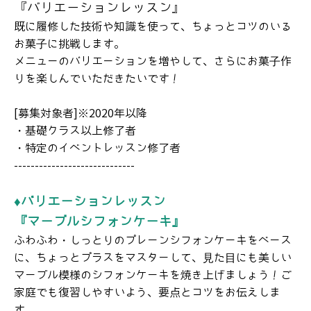
『バリエーションレッスン』
体験レッスン
既に履修した技術や知識を使って、ちょっとコツのいる
お菓子に挑戦します。
基礎クラス
メニューのバリエーションを増やして、さらにお菓子作
応用クラス①②
りを楽しんでいただきたいです！
研究発表会
[募集対象者]※2020年以降
イベントレッスン
・基礎クラス以上修了者
お申込み/キャンセル
・特定のイベントレッスン修了者
-----------------------------
受講規約
プロフィール
♦バリエーションレッスン
『マーブルシフォンケーキ』
定番のお菓子達ご紹介
ふわふわ・しっとりのプレーンシフォンケーキをベース
【生菓子】ホールケーキ
に、ちょっとプラスをマスターして、見た目にも美しい
季節限定のお菓子達
マーブル模様のシフォンケーキを焼き上げましょう！ご
家庭でも復習しやすいよう、要点とコツをお伝えしま
記念日にお菓子を
す。