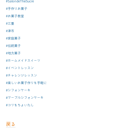
#SalondeThéSucre
#手作りお菓子
#お菓子教室
#三重
#津市
#家庭菓子
#伝統菓子
#地方菓子
#ホームメイドスイーツ
#イベントレッスン
#チャレンジレッスン
#楽しいお菓子作りを手軽に
#シフォンケーキ
#マーブルシフォンケーキ
#コツをちょいたし
戻る