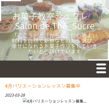
お菓子教室シュクレ
Salon.de.Thé_Sucre
「こころ」と「からだ」に心地よい
材料を自然で新鮮なものから選び、
幸せになれるお菓子作りをしていき
たいと心掛けています
M
en
u
TOP
4月バリエーションレッスン募集中
新着情報
2023-03-28
お菓子のレッスン
教室予約受付日カレンダー