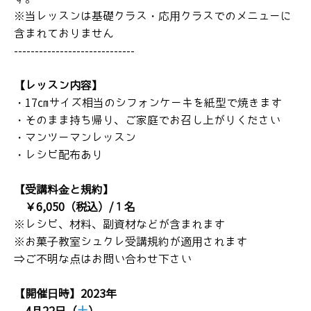
Salon de Thé Sucre
※当レッスンは基礎クラス・応用クラスでのメニューに
含まれておりません
サロン営業スケジュール
-----------------------------
アクセス
【レッスン内容】
お問い合わせ
・17㎝サイズ相当のシフォンケーキを紙型で焼きます
・そのまま持ち帰り、ご家庭でお召し上がりください
・マンツーマンレッスン
・レシピ配布あり
【受講料金と規約】
￥6,050（税込）/１名
※レシピ、材料、副資材などが含まれます
※お菓子教室シュクレ受講規約が適用されます
⇒ご不明な点はお問い合わせ下さい
【開催日時】2023年